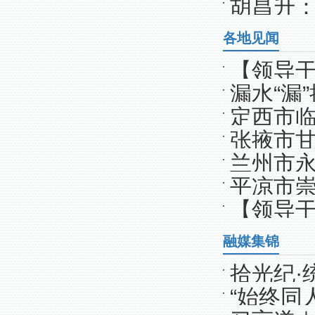
胡昌升
感可及的
各地见闻
【领导
漏水“漏
书记王耀
定西市
好“枫”景
张掖市
兰州市
盾化解“新
平凉市
【领导
题集中整
政府区长
融媒集锦
拾光纪·
“始终同