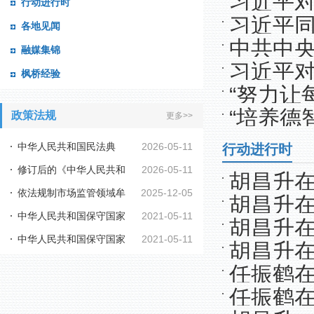
习近平
行动进行时
析研究当
习近平
各地见闻
中共中
融媒集锦
习近平
枫桥经验
见》
“努力让
“培养德
政策法规
更多>>
平总书记
人”——
中华人民共和国民法典
2026-05-11
行动进行时
修订后的《中华人民共和
2026-05-11
胡昌升
依法规制市场监管领域牟
2025-12-05
国行政复议法实施...
胡昌升
陇原行动
中华人民共和国保守国家
2021-05-11
利性职业投诉举报...
胡昌升
委理论学
中华人民共和国保守国家
2021-05-11
秘密法
胡昌升
式上强调
秘密法实施条例
任振鹤
育、中央
任振鹤
体系建设