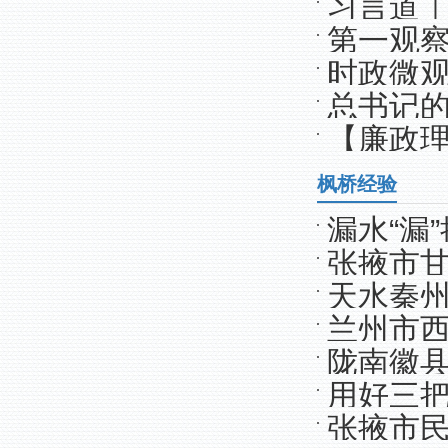
习言道
怀）
第一观
时政微
总书记的
【廉政
工作”
枫桥经验
漏水“漏
张掖市
好“枫”景
天水秦
盾化解“新
兰州市西
盼
陇南徽
用好三把
张掖市民
中心规范