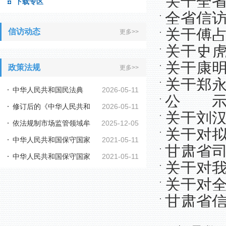
关于全
下载专区
全省信
关于傅
信访动态
更多>>
关于史
关于康
政策法规
更多>>
关于郑
中华人民共和国民法典
2026-05-11
公 
修订后的《中华人民共和
2026-05-11
关于刘
依法规制市场监管领域牟
2025-12-05
国行政复议法实施...
关于对
中华人民共和国保守国家
2021-05-11
利性职业投诉举报...
甘肃省
公示的通
中华人民共和国保守国家
2021-05-11
秘密法
关于对
家网站微
秘密法实施条例
关于对
者进行公
甘肃省信
荐对象进