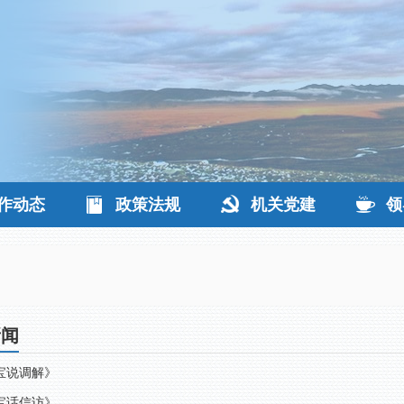
作动态
政策法规
机关党建
领
新闻
宝说调解》
宝话信访》