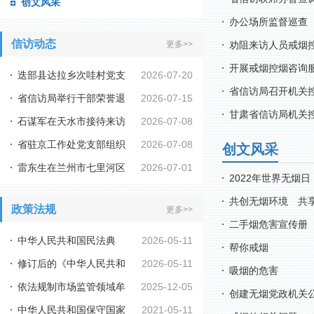
创文风采
办公场所监督巡查
信访动态
更多>>
劝阻来访人员戒烟
开展戒烟控烟咨询
迭部县达拉乡次哇村党支
2026-07-20
省信访局召开机关
省信访局举行干部荣誉退
2026-07-15
部、驻村工作队暑...
甘肃省信访局机关
石谋军在天水市接待来访
2026-07-08
休仪式
省驻京工作处党支部组织
2026-07-08
群众时强调 牢固...
创文风采
雷东生在兰州市七里河区
2026-07-01
开展“坚守信访初...
2022年世界无烟日
接待来访群众时强...
共创无烟环境 共
政策法规
更多>>
二手烟危害宣传册
中华人民共和国民法典
2026-05-11
帮你戒烟
修订后的《中华人民共和
2026-05-11
吸烟的危害
依法规制市场监管领域牟
2025-12-05
国行政复议法实施...
创建无烟党政机关
中华人民共和国保守国家
2021-05-11
利性职业投诉举报...