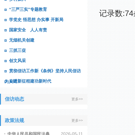
“三严三实”专题教育
记录数:74
学党史 悟思想 办实事 开新局
国家安全 人人有责
无烟机关创建
三抓三促
创文风采
贯彻信访工作新《条例》坚持人民信访
奋进新征程建功新时代
为人民
信访动态
更多>>
政策法规
更多>>
中华人民共和国民法典
2026-05-11