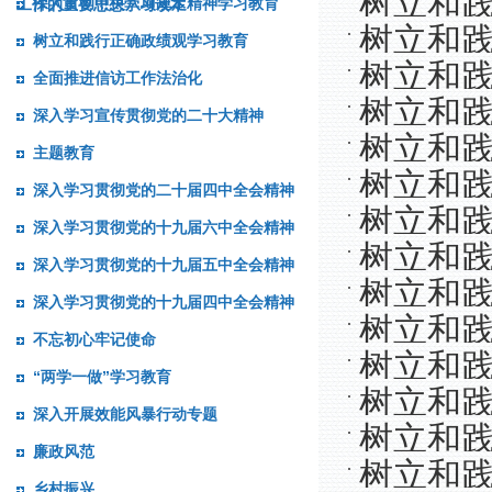
树立和
深入贯彻中央八项规定精神学习教育
工作的重要思想学习读本
和践行正
树立和践
树立和践行正确政绩观学习教育
树立和践
全面推进信访工作法治化
绩”
树立和践
深入学习宣传贯彻党的二十大精神
树立和
哪里？
主题教育
树立和
深入学习贯彻党的二十届四中全会精神
树立和
德？
深入学习贯彻党的十九届六中全会精神
树立和
访——年
深入学习贯彻党的十九届五中全会精神
树立和践
深入学习贯彻党的十九届四中全会精神
树立和
棒”？
不忘初心牢记使命
树立和
主义
“两学一做”学习教育
树立和践
种进百姓
深入开展效能风暴行动专题
树立和
上要检讨
廉政风范
树立和
乡村振兴