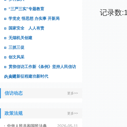
记关于信
“三严三实”专题教育
召开
记录数:1
学党史 悟思想 办实事 开新局
召开
国家安全 人人有责
无烟机关创建
三抓三促
创文风采
贯彻信访工作新《条例》坚持人民信访
奋进新征程建功新时代
为人民
信访动态
更多>>
政策法规
更多>>
中华人民共和国民法典
2026-05-11