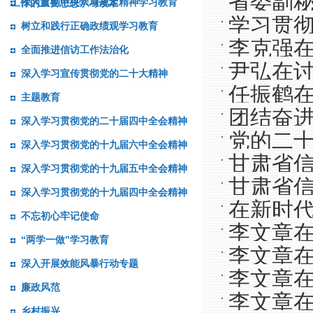
省委副
深入贯彻中央八项规定精神学习教育
工作的重要思想学习读本
学习贯
树立和践行正确政绩观学习教育
讲党课
李克强
全面推进信访工作法治化
尹弘在
深入学习宣传贯彻党的二十大精神
干 锐意
任振鹤
引方向和
主题教育
团结奋
悟“两个
深入学习贯彻党的二十届四中全会精神
写更加美
党的二
的二十大
深入学习贯彻党的十九届六中全会精神
向奋勇前
甘肃省
任振鹤为
深入学习贯彻党的十九届五中全会精神
甘肃省
深入学习贯彻党的十九届四中全会精神
在新时代
不忘初心牢记使命
李文章
干部职工
“两学一做”学习教育
李文章
重要指示
深入开展效能风暴行动专题
李文章
重要指示
廉政风范
李文章
记关于信
乡村振兴