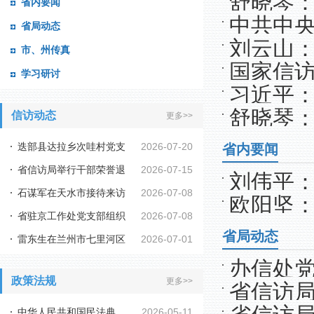
舒晓琴：
省内要闻
中共中央
省局动态
刘云山：
市、州传真
育着力解
国家信访
学习研讨
习近平
舒晓琴：
信访动态
更多>>
迭部县达拉乡次哇村党支
2026-07-20
省内要闻
省信访局举行干部荣誉退
2026-07-15
部、驻村工作队暑...
刘伟平：
石谋军在天水市接待来访
2026-07-08
休仪式
欧阳坚
共同推动
省驻京工作处党支部组织
2026-07-08
群众时强调 牢固...
省局动态
雷东生在兰州市七里河区
2026-07-01
开展“坚守信访初...
办信处党
接待来访群众时强...
政策法规
更多>>
省信访局
中华人民共和国民法典
2026-05-11