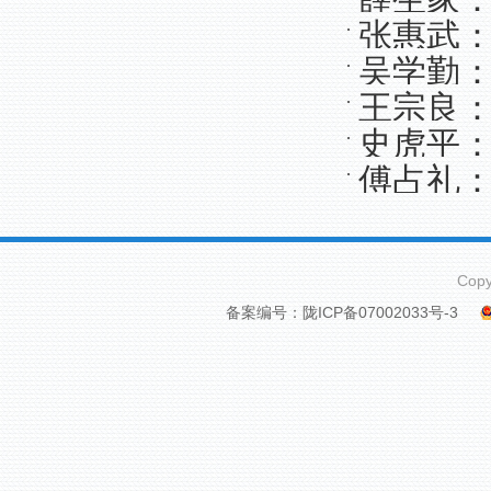
张惠武
行动的总
吴学勤
王宗良
史虎平
傅占礼
Cop
备案编号：陇ICP备07002033号-3