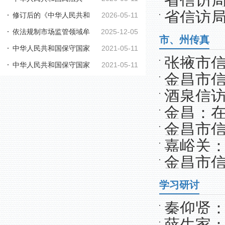
省信访局
省信访局
修订后的《中华人民共和
2026-05-11
依法规制市场监管领域牟
2025-12-05
国行政复议法实施...
流大会
市、州传真
中华人民共和国保守国家
2021-05-11
利性职业投诉举报...
张掖市信
中华人民共和国保守国家
2021-05-11
秘密法
金昌市信
秘密法实施条例
酒泉信访
金昌：在
个专题学
金昌市信
治活动
嘉峪关：
金昌市信
学习研讨
秦仰贤
薛生家